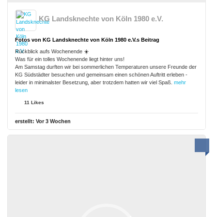
KG Landsknechte von Köln 1980 e.V.
Fotos von KG Landsknechte von Köln 1980 e.V.s Beitrag
Rückblick aufs Wochenende ☀️
Was für ein tolles Wochenende liegt hinter uns!
Am Samstag durften wir bei sommerlichen Temperaturen unsere Freunde der
KG Südstädter besuchen und gemeinsam einen schönen Auftritt erleben -
leider in minimalster Besetzung, aber trotzdem hatten wir viel Spaß.
mehr
lesen
11 Likes
erstellt:
Vor 3 Wochen