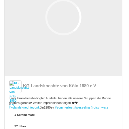
KG Landsknechte von Köln 1980 e.V.
Trotz krankheitsbedingter Ausfälle, haben alle unsere Gruppen die Bühne
gestern gerockt! Weiter Impressionen folgen ❤️🖤
#kglandsknechtevonk
öln1980ev
#sommerfest
#wesseling
#rotschwarz
1 Kommentare
57 Likes