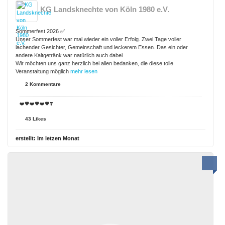
KG Landsknechte von Köln 1980 e.V.
Sommerfest 2026 ✅
Unser Sommerfest war mal wieder ein voller Erfolg. Zwei Tage voller
lachender Gesichter, Gemeinschaft und leckerem Essen. Das ein oder
andere Kaltgetränk war natürlich auch dabei.
Wir möchten uns ganz herzlich bei allen bedanken, die diese tolle
Veranstaltung möglich
mehr lesen
2 Kommentare
❤️🖤❤️🖤❤️🖤❣️
43 Likes
erstellt:
Im letzen Monat