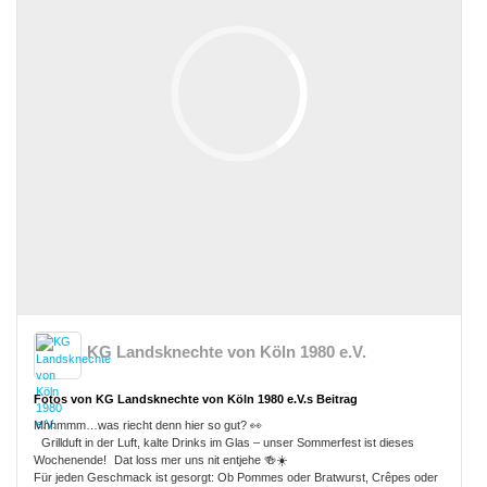
KG Landsknechte von Köln 1980 e.V.
Fotos von KG Landsknechte von Köln 1980 e.V.s Beitrag
Mhhmmm…was riecht denn hier so gut? 👀
Grillduft in der Luft, kalte Drinks im Glas – unser Sommerfest ist dieses
Wochenende! Dat loss mer uns nit entjehe 🍻☀️
Für jeden Geschmack ist gesorgt: Ob Pommes oder Bratwurst, Crêpes oder