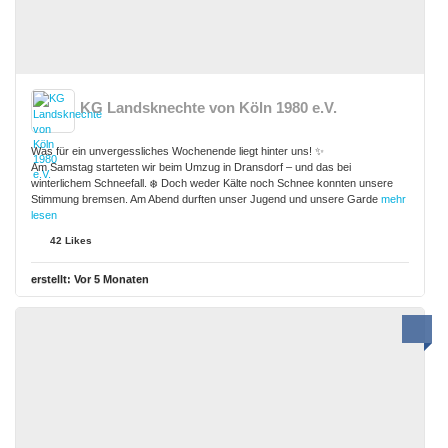
KG Landsknechte von Köln 1980 e.V.
Was für ein unvergessliches Wochenende liegt hinter uns! ✨
Am Samstag starteten wir beim Umzug in Dransdorf – und das bei
winterlichem Schneefall. ❄️ Doch weder Kälte noch Schnee konnten unsere
Stimmung bremsen. Am Abend durften unser Jugend und unsere Garde
mehr
lesen
42 Likes
erstellt:
Vor 5 Monaten