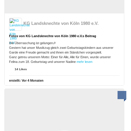
KG Landsknechte von Köln 1980 e.V.
Fotos von KG Landsknechte von Köln 1980 e.V.s Beitrag
Die Überraschung ist gelungen🎉
Gestern hat unser Musikzug gleich zwei Geburtstagskindern aus unserer
Garde eine Freude gemacht und ihnen ein Ständchen vorgespielt.
Ganz getreu unserem Motto: Einer für Alle, Alle für Einen, wurde unserer
Felina zum 18. Geburtstag und unserer Nadine
mehr lesen
14 Likes
erstellt:
Vor 4 Monaten