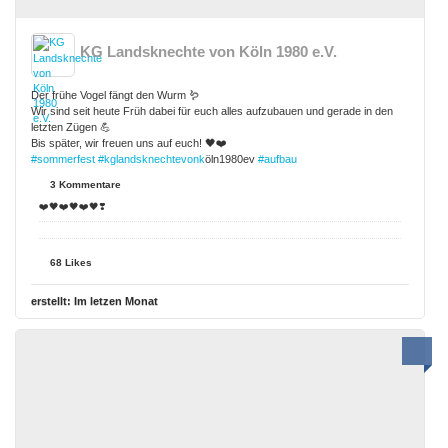
KG Landsknechte von Köln 1980 e.V.
Der frühe Vogel fängt den Wurm 🪱
Wir sind seit heute Früh dabei für euch alles aufzubauen und gerade in den
letzten Zügen 💪
Bis später, wir freuen uns auf euch! 🖤❤️
#sommerfest
#kglandsknechtevonk
öln1980ev
#aufbau
3 Kommentare
❤️🖤❤️🖤❤️🖤❣️
68 Likes
erstellt:
Im letzen Monat