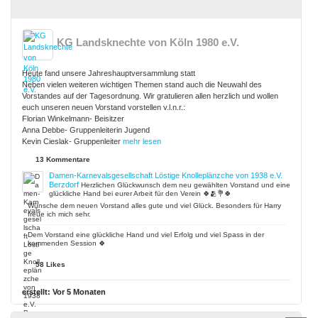
KG Landsknechte von Köln 1980 e.V.
Heute fand unsere Jahreshauptversammlung statt
Neben vielen weiteren wichtigen Themen stand auch die Neuwahl des
Vorstandes auf der Tagesordnung. Wir gratulieren allen herzlich und wollen
euch unseren neuen Vorstand vorstellen v.l.n.r.:
Florian Winkelmann- Beisitzer
Anna Debbe- Gruppenleiterin Jugend
Kevin Cieslak- Gruppenleiter
mehr lesen
13 Kommentare
Damen-Karnevalsgesellschaft Löstige Knolleplänzche von 1938 e.V.
Berzdorf
Herzlichen Glückwunsch dem neu gewählten Vorstand und eine
glückliche Hand bei eurer Arbeit für den Verein 🍀🫂💐🍀
Wünsche dem neuen Vorstand alles gute und viel Glück. Besonders für Harry
freue ich mich sehr.
Dem Vorstand eine glückliche Hand und viel Erfolg und viel Spass in der
kommenden Session 🍀
58 Likes
erstellt:
Vor 5 Monaten