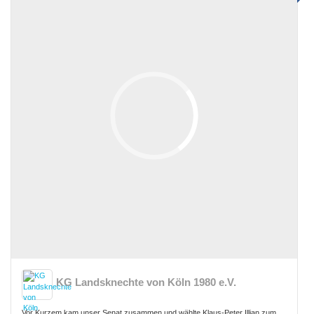
KG Landsknechte von Köln 1980 e.V.
Vor Kurzem kam unser Senat zusammen und wählte Klaus‑Peter Illian zum