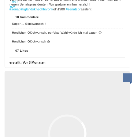
neuen Senatspräsidenten. Wir gratulieren ihm herzlich!
#senat
#kglandsknechtevonk
öln1980
#senatspr
äsident
18 Kommentare
Super ... Glückwunsch ‼️
Herzlichen Glückwunsch, perfekte Wahl würde ich mal sagen 😊
Herzlichen Glückwunsch 👍
67 Likes
erstellt:
Vor 3 Monaten