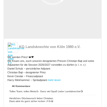
KG Landsknechte von Köln 1980 e.V.
Wir werden Prinz! ❤️🖤
Wir freuen uns, euch unseren designierten Prinzen Christian Bajt und seine
Adjutanten für die Session 2026/2027 vorstellen zu dürfen (v. l. n. r.):
Daniel Schulz – persönlicher Adjutant
Christian Bajt – designierter Prinz
Kevin Cieslak – Finanzadjutant
Harry Klinkhammer – Spritadjutant
mehr lesen
46 Kommentare
Tolles Team, tolles Motto🥳. Ganz viel Spaß Liebe Landsknechte😘
Herzlichen Glückwunsch lieber Christian.
Dass wirst du ganz sicher rocken 🎉🥳😁