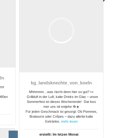
ln
kg_landsknechte_von_koeln
est
Mhhmmm…was riecht denn hier so gut? 👀
980ev
Grillduft in der Luft, kalte Drinks im Glas – unser
Sommerfest ist dieses Wochenende! Dat loss
mer uns nit entjehe 🍻☀️
Für jeden Geschmack ist gesorgt: Ob Pommes,
Bratwurst oder Crêpes – dazu allerlei kalte
Getränke.
mehr lesen
erstellt:
Im letzen Monat