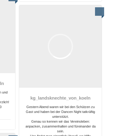
ln
n und
n
kg_landsknechte_von_koeln
rzlich!
0
Gestern Abend waren wir bei den Schützen zu
Gast und haben bei der Dancen Night tatkräftig
unterstützt.
Genau so kennen wir das Vereinsleben:
anpacken, zusammenhalten und füreinander da
sein.