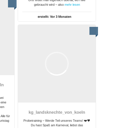
Uns findet man eigentlich überall, wo Hilfe
gebraucht wird – also
mehr lesen
erstellt:
Vor 3 Monaten
ln
wei
 eine
hen
kg_landsknechte_von_koeln
Alle für
urtstag
Probetraining – Werde Teil unseres Teams! ❤️🖤
Du hast Spaß am Karneval, liebst das