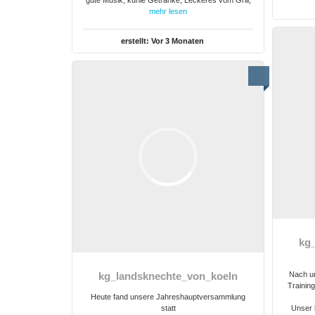
gute Musik, kühle Getränke, Leckeres vom Grill,
mehr lesen
erstellt:
Vor 3 Monaten
kg
Nach un
kg_landsknechte_von_koeln
Trainin
Heute fand unsere Jahreshauptversammlung
statt
Unser 