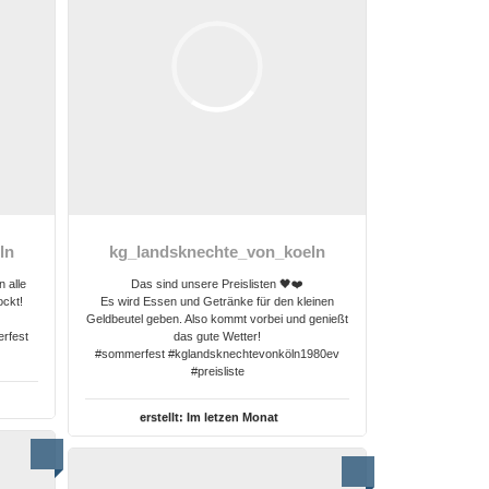
ln
kg_landsknechte_von_koeln
n alle
Das sind unsere Preislisten 🖤❤️
ockt!
Es wird Essen und Getränke für den kleinen
Geldbeutel geben. Also kommt vorbei und genießt
rfest
das gute Wetter!
#sommerfest #kglandsknechtevonköln1980ev
#preisliste
erstellt:
Im letzen Monat