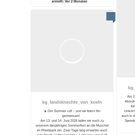
erstellt:
Vor 2 Monaten
kg
Am 28
Abordn
kg_landsknechte_von_koeln
Ki
☀️ Der Sommer ruft – und wir feiern ihn
Univers
gemeinsam!
auch in 
Am 13. und 14. Juni 2026 laden wir euch zu
Spende
unserem diesjährigen Sommerfest an die Muschel
im Rheinpark ein. Zwei Tage lang erwarten euch