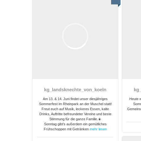
kg_landsknechte_von_koeln
kg
Am 13. & 14. Juni findet unser diesjähriges
Heute w
Sommerfest im Rheinpark an der Muschel statt!
Somm
Freut euch auf Musik, leckeres Essen, kalte
Gemeinsa
Drinks, Auftritte befreundeter Vereine und beste
Stimmung für die ganze Familie.☀️
Sonntag gibt’s außerdem ein gemütliches
Frühschoppen mit Getränken
mehr lesen