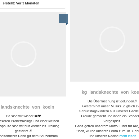
erstellt:
Vor 3 Monaten
kg_landsknechte_von_koe
Die Überraschung ist gelungen🎉
Gestern hat unser Musikzug gleich z
_landsknechte_von_koeln
Geburtstagskindern aus unserer Garde
Da sind wir wieder ❤️🖤
Freude gemacht und ihnen ein Ständc
seren Probetrainings und einer kleinen
vorgespielt.
gspause sind wir nun wieder ins Training
Ganz getreu unserem Motto: Einer für Alle, 
gestartet 🎉
Einen, wurde unserer Felina zum 18. Geb
besonderer Dank gilt dem Bauzentrum
und unserer Nadine
mehr lesen