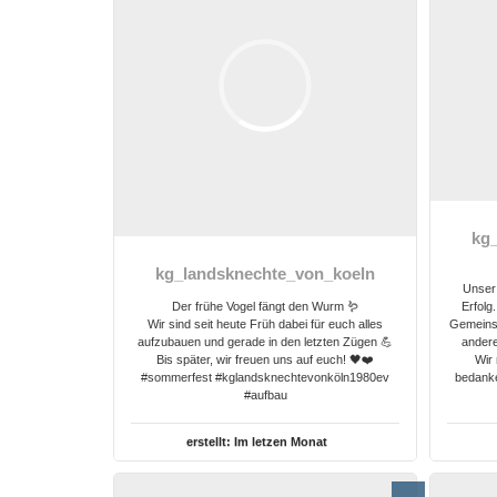
kg
kg_landsknechte_von_koeln
Unser 
Der frühe Vogel fängt den Wurm 🪱
Erfolg
Wir sind seit heute Früh dabei für euch alles
Gemeinsc
aufzubauen und gerade in den letzten Zügen 💪
andere
Bis später, wir freuen uns auf euch! 🖤❤️
Wir 
#sommerfest #kglandsknechtevonköln1980ev
bedanke
#aufbau
erstellt:
Im letzen Monat