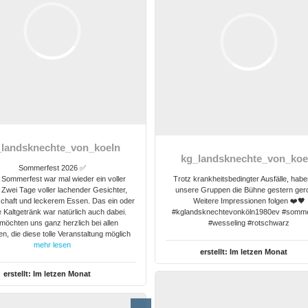
_landsknechte_von_koeln
kg_landsknechte_von_koe
Sommerfest 2026 ✅
Sommerfest war mal wieder ein voller
Trotz krankheitsbedingter Ausfälle, habe
. Zwei Tage voller lachender Gesichter,
unsere Gruppen die Bühne gestern ger
haft und leckerem Essen. Das ein oder
Weitere Impressionen folgen ❤️🖤
 Kaltgetränk war natürlich auch dabei.
#kglandsknechtevonköln1980ev #somme
möchten uns ganz herzlich bei allen
#wesseling #rotschwarz
n, die diese tolle Veranstaltung möglich
mehr lesen
erstellt:
Im letzen Monat
erstellt:
Im letzen Monat