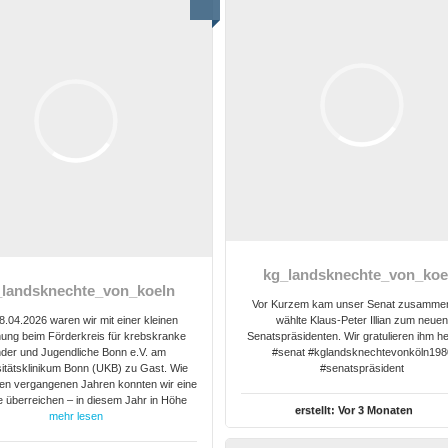
kg_landsknechte_von_koe
_landsknechte_von_koeln
Vor Kurzem kam unser Senat zusamme
.04.2026 waren wir mit einer kleinen
wählte Klaus‑Peter Illian zum neue
ung beim Förderkreis für krebskranke
Senatspräsidenten. Wir gratulieren ihm he
nder und Jugendliche Bonn e.V. am
#senat #kglandsknechtevonköln198
itätsklinikum Bonn (UKB) zu Gast. Wie
#senatspräsident
den vergangenen Jahren konnten wir eine
 überreichen – in diesem Jahr in Höhe
erstellt:
Vor 3 Monaten
mehr lesen