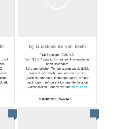
ln
kg_landsknechte_von_koeln
Trainingslager 2026 ☀️💪
r uns!
Vom 3.7-5.7 ging es für uns ins Trainingslager
chen
nach Bollendorf.
KG
Bei sommerlichen Temperaturen wurde fleißig
inen
trainiert, geschwitzt, an unseren Tänzen
alster
gearbeitet und neue Hebungen geübt, um uns
 Spaß.
bestmöglich auf unsere kommende Session
vorzubereiten – auf die wir uns
mehr lesen
erstellt:
Vor 3 Wochen