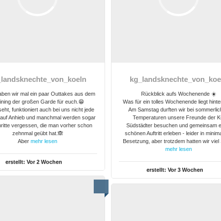
_landsknechte_von_koeln
kg_landsknechte_von_koe
aben wir mal ein paar Outtakes aus dem
Rückblick aufs Wochenende ☀️
ining der großen Garde für euch.😁
Was für ein tolles Wochenende liegt hinte
seht, funktioniert auch bei uns nicht jede
Am Samstag durften wir bei sommerli
auf Anhieb und manchmal werden sogar
Temperaturen unsere Freunde der 
hritte vergessen, die man vorher schon
Südstädter besuchen und gemeinsam e
zehnmal geübt hat.🙈
schönen Auftritt erleben - leider in minim
Aber
mehr lesen
Besetzung, aber trotzdem hatten wir viel
mehr lesen
erstellt:
Vor 2 Wochen
erstellt:
Vor 3 Wochen