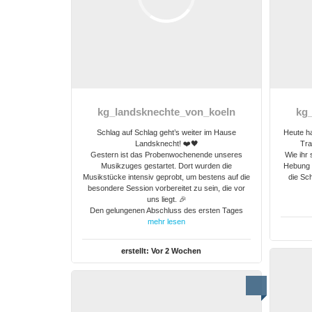
kg_landsknechte_von_koeln
kg
Schlag auf Schlag geht’s weiter im Hause
Heute h
Landsknecht! ❤️🖤
Tra
Gestern ist das Probenwochenende unseres
Wie ihr 
Musikzuges gestartet. Dort wurden die
Hebung 
Musikstücke intensiv geprobt, um bestens auf die
die Sc
besondere Session vorbereitet zu sein, die vor
uns liegt. 🎉
Den gelungenen Abschluss des ersten Tages
mehr lesen
erstellt:
Vor 2 Wochen