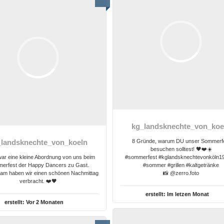
kg_landsknechte_von_koe
8 Gründe, warum DU unser Sommerf
_landsknechte_von_koeln
besuchen solltest! 🖤❤️☀️
ar eine kleine Abordnung von uns beim
#sommerfest #kglandsknechtevonköln1
erfest der Happy Dancers zu Gast.
#sommer #grillen #kaltgetränke
m haben wir einen schönen Nachmittag
📸 @zerro.foto
verbracht. ❤️🖤
erstellt:
Im letzen Monat
erstellt:
Vor 2 Monaten