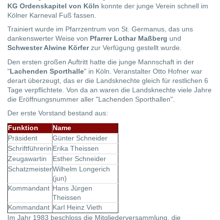
KG Ordenskapitel von Köln
konnte der junge Verein schnell im
Kölner Karneval Fuß fassen.
Trainiert wurde im Pfarrzentrum von St. Germanus, das uns
dankenswerter Weise von
Pfarrer Lothar Maßberg
und
Schwester Alwine Körfer
zur Verfügung gestellt wurde.
Den ersten großen Auftritt hatte die junge Mannschaft in der
"
Lachenden Sporthalle
" in Köln. Veranstalter Otto Hofner war
derart überzeugt, das er die Landsknechte gleich für restlichen 6
Tage verpflichtete. Von da an waren die Landsknechte viele Jahre
die Eröffnungsnummer aller "Lachenden Sporthallen".
Der erste Vorstand bestand aus:
Funktion
Name
Präsident
Günter Schneider
Schriftführerin
Erika Theissen
Zeugawartin
Esther Schneider
Schatzmeister
Wilhelm Longerich
(jun)
Kommandant
Hans Jürgen
Theissen
Kommandant
Karl Heinz Vieth
Im Jahr 1983 beschloss die Mitgliederversammlung, die