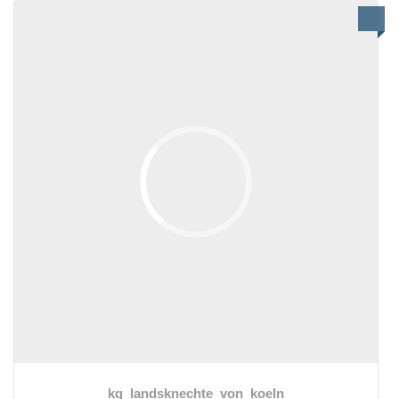
kg_landsknechte_von_koeln