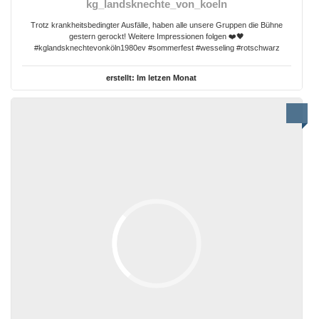
kg_landsknechte_von_koeln
Trotz krankheitsbedingter Ausfälle, haben alle unsere Gruppen die Bühne
gestern gerockt! Weitere Impressionen folgen ❤️🖤
#kglandsknechtevonköln1980ev #sommerfest #wesseling #rotschwarz
erstellt:
Im letzen Monat