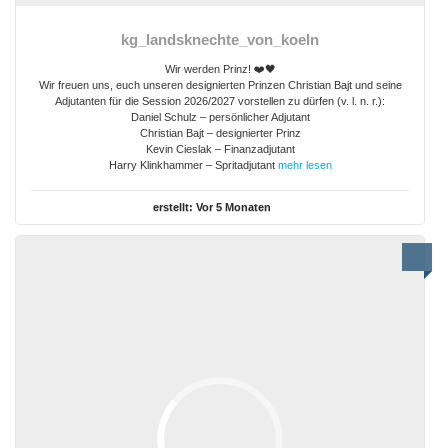
kg_landsknechte_von_koeln
Wir werden Prinz! ❤️🖤
Wir freuen uns, euch unseren designierten Prinzen Christian Bajt und seine
Adjutanten für die Session 2026/2027 vorstellen zu dürfen (v. l. n. r.):
Daniel Schulz – persönlicher Adjutant
Christian Bajt – designierter Prinz
Kevin Cieslak – Finanzadjutant
Harry Klinkhammer – Spritadjutant
mehr lesen
erstellt:
Vor 5 Monaten