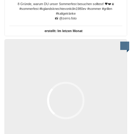
8 Gründe, warum DU unser Sommerfest besuchen solltest! 🖤❤️☀️
#sommerfest #kglandsknechtevonköln1980ev #sommer #grillen
#kaltgetränke
📸 @zerro.foto
erstellt:
Im letzen Monat