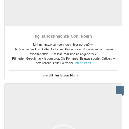
kg_landsknechte_von_koeln
Mhhmmm…was riecht denn hier so gut? 👀
Grillduft in der Luft, kalte Drinks im Glas – unser Sommerfest ist dieses
Wochenende! Dat loss mer uns nit entjehe 🍻☀️
Für jeden Geschmack ist gesorgt: Ob Pommes, Bratwurst oder Crêpes –
dazu allerlei kalte Getränke.
mehr lesen
erstellt:
Im letzen Monat