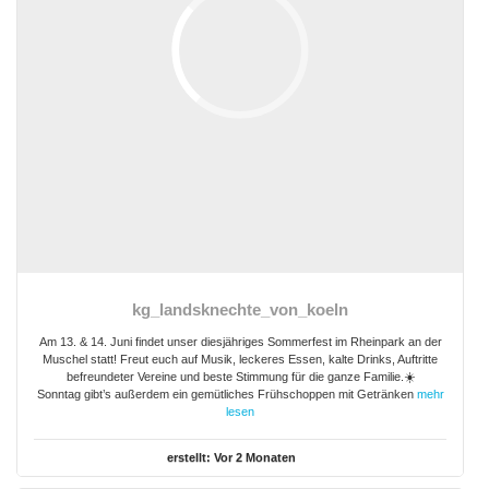
kg_landsknechte_von_koeln
Am 13. & 14. Juni findet unser diesjähriges Sommerfest im Rheinpark an der
Muschel statt! Freut euch auf Musik, leckeres Essen, kalte Drinks, Auftritte
befreundeter Vereine und beste Stimmung für die ganze Familie.☀️
Sonntag gibt’s außerdem ein gemütliches Frühschoppen mit Getränken
mehr
lesen
erstellt:
Vor 2 Monaten