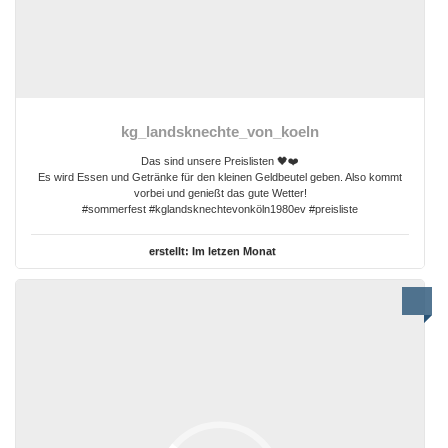
kg_landsknechte_von_koeln
Das sind unsere Preislisten 🖤❤️
Es wird Essen und Getränke für den kleinen Geldbeutel geben. Also kommt
vorbei und genießt das gute Wetter!
#sommerfest #kglandsknechtevonköln1980ev #preisliste
erstellt:
Im letzen Monat