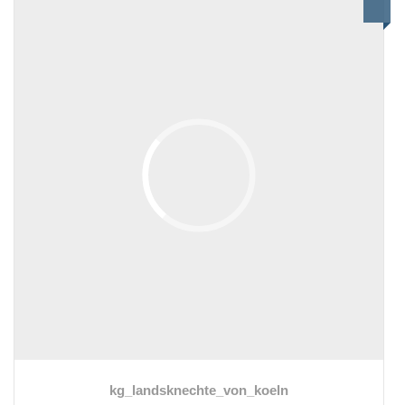
kg_landsknechte_von_koeln