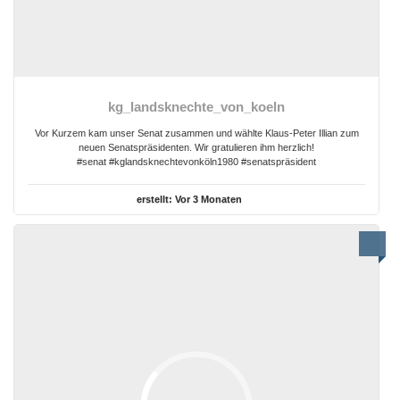
kg_landsknechte_von_koeln
Vor Kurzem kam unser Senat zusammen und wählte Klaus‑Peter Illian zum
neuen Senatspräsidenten. Wir gratulieren ihm herzlich!
#senat #kglandsknechtevonköln1980 #senatspräsident
erstellt:
Vor 3 Monaten