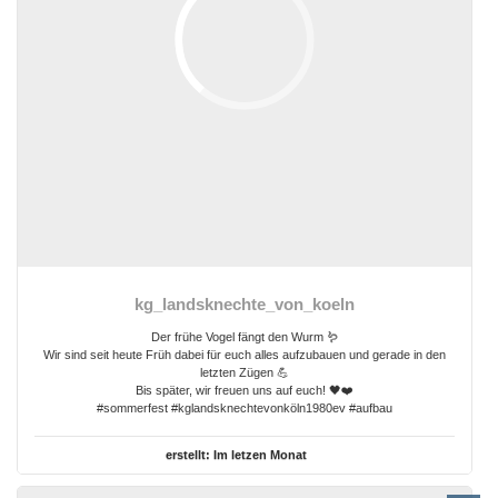
kg_landsknechte_von_koeln
Der frühe Vogel fängt den Wurm 🪱
Wir sind seit heute Früh dabei für euch alles aufzubauen und gerade in den
letzten Zügen 💪
Bis später, wir freuen uns auf euch! 🖤❤️
#sommerfest #kglandsknechtevonköln1980ev #aufbau
erstellt:
Im letzen Monat